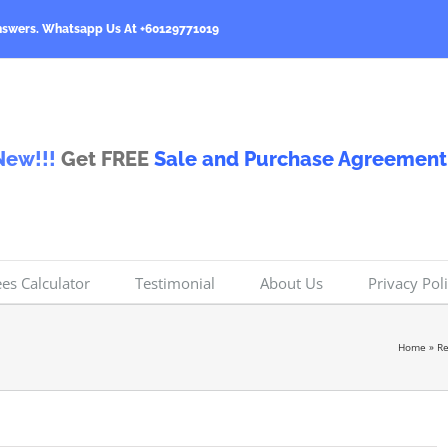
nswers.
Whatsapp Us At +60129771019
New!!!
Get FREE
Sale and Purchase Agreement
ees Calculator
Testimonial
About Us
Privacy Pol
Home
»
Re