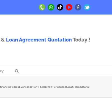
Call
Whatsapp
TikTok
Youtube
Facebook
Twitter
Us
Us
&
Loan Agreement Quotation
Today !
icy
financing & Debt Consolidation
»
Kelebihan Refinance Rumah: Jom Ketahui!