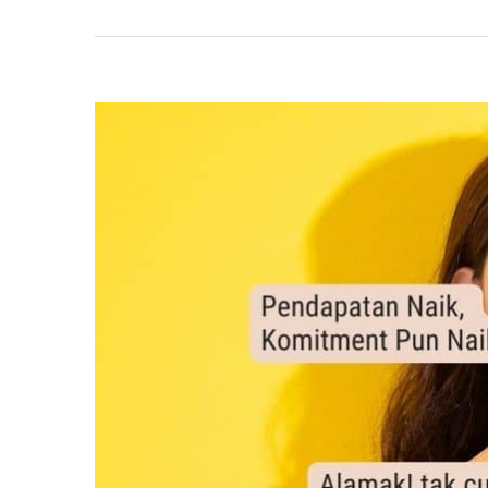
View
Larger
Image