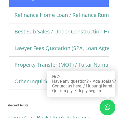
Refinance Home Loan / Refinance Rumah
Best Sub Sales / Under Construction Hom
Lawyer Fees Quotation (SPA, Loan Agreem
Property Transfer (MOT) / Tukar Nama Pro
Hi☺️
Other Inquiries / Pertanyaan Lain
Have any question? / Ada soalan?
Contact us here. / Hubungi kami.
Quick reply. / Reply segera.
Recent Posts
Lima Cara Bijak Untuk Refinance