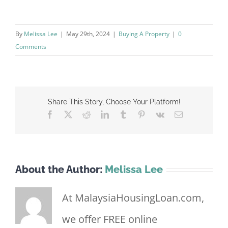
By
Melissa Lee
|
May 29th, 2024
|
Buying A Property
|
0
Comments
Share This Story, Choose Your Platform!
Facebook
X
Reddit
LinkedIn
Tumblr
Pinterest
Vk
Email
About the Author:
Melissa Lee
At MalaysiaHousingLoan.com,
we offer FREE online