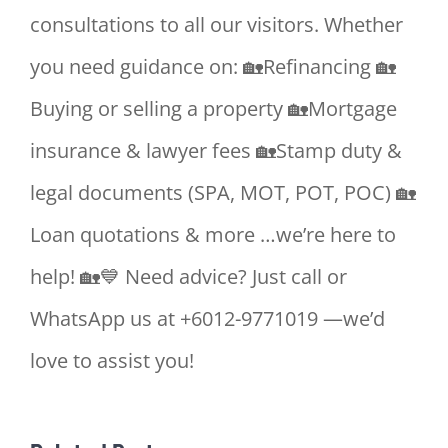
consultations to all our visitors. Whether
you need guidance on: 🏡Refinancing 🏡
Buying or selling a property 🏡Mortgage
insurance & lawyer fees 🏡Stamp duty &
legal documents (SPA, MOT, POT, POC) 🏡
Loan quotations & more …we’re here to
help! 🏡💙 Need advice? Just call or
WhatsApp us at +6012-9771019 —we’d
love to assist you!