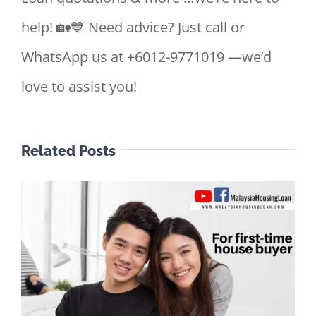
help! 🏡💙 Need advice? Just call or
WhatsApp us at +6012-9771019 —we’d
love to assist you!
Related Posts