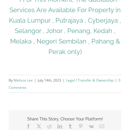
Services Are Available For Property in
Kuala Lumpur , Putrajaya , Cyberjaya ,
Selangor , Johor , Penang, Kedah ,
Melaka , Negeri Sembilan , Pahang &
Perak only)
By
Melissa Lee
|
July 14th, 2023
|
Legal / Transfer & Ownership
|
0
Comments
Share This Story, Choose Your Platform!
Facebook
X
Reddit
LinkedIn
Tumblr
Pinterest
Vk
Email