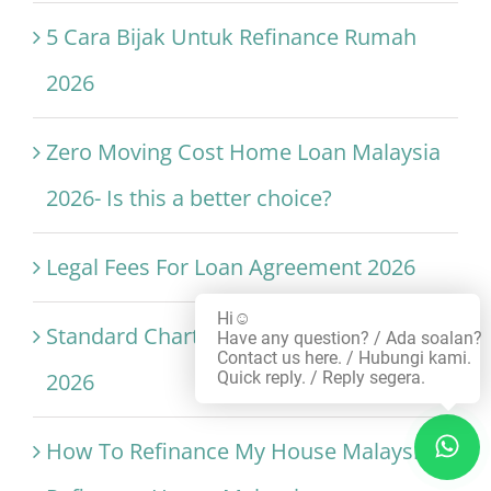
5 Cara Bijak Untuk Refinance Rumah
2026
Zero Moving Cost Home Loan Malaysia
2026- Is this a better choice?
Legal Fees For Loan Agreement 2026
Hi☺️
Standard Chartered Zero Moving Cost
Have any question? / Ada soalan?
Contact us here. / Hubungi kami.
Quick reply. / Reply segera.
2026
How To Refinance My House Malaysia?